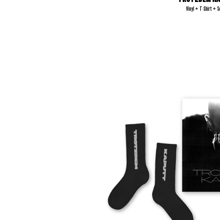
Vinyl + T-Shirt + S