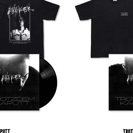
APUTT
TROT