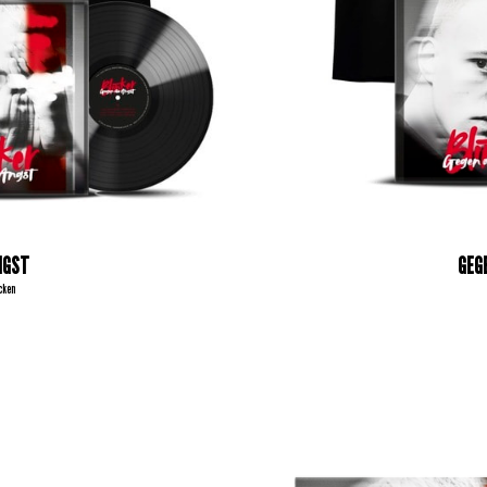
NGST
GEG
cken