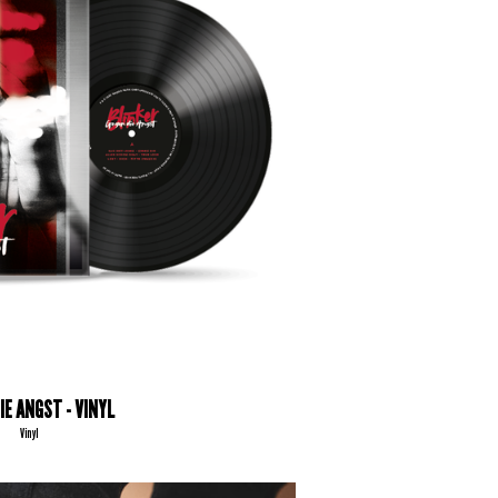
IE ANGST - VINYL
Vinyl